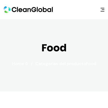
Food
Home 5
/
Categorías del producto
Food