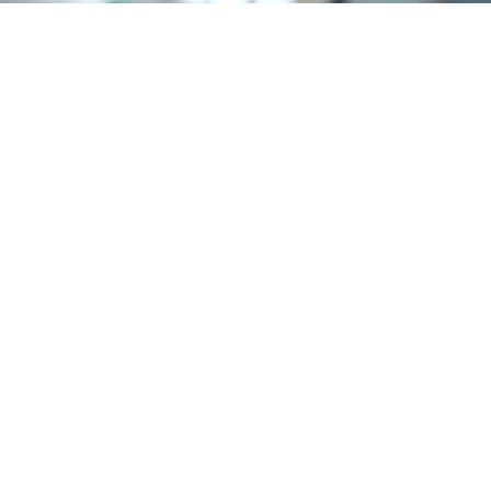
Need Your Help
(635) 5258-4250
We are experienced in bringing adventures to their
journey, with all outdoor destinations on the world as
our specialties.